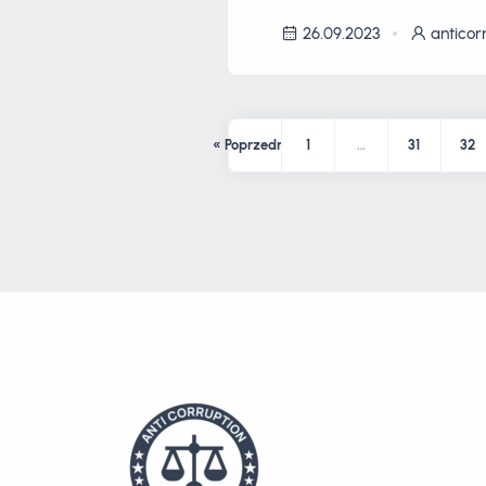
26.09.2023
anticor
« Poprzednia
1
…
31
32