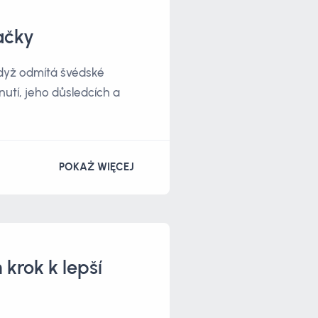
ačky
když odmítá švédské
utí, jeho důsledcích a
POKAŻ WIĘCEJ
 krok k lepší