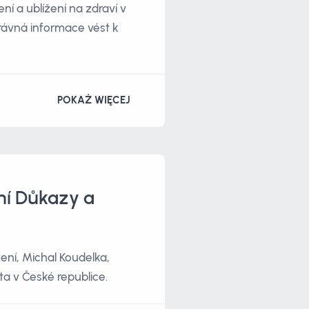
í a ublížení na zdraví v
právná informace vést k
POKAŻ WIĘCEJ
ní Důkazy a
ení, Michal Koudelka,
ta v České republice.