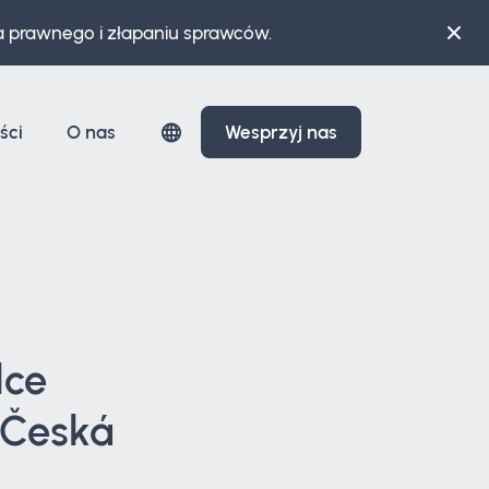
a prawnego i złapaniu sprawców.
ści
O nas
Wesprzyj nas
lce
 Česká