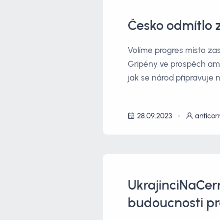
Česko odmítlo z
Volíme progres místo za
Gripény ve prospěch ame
jak se národ připravuj
28.09.2023
anticor
UkrajinciNaCerno
budoucnosti pr