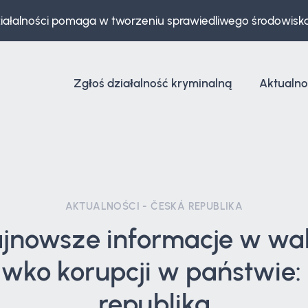
ziałalności pomaga w tworzeniu sprawiedliwego środowisk
Zgłoś działalność kryminalną
Aktualno
AKTUALNOŚCI - ČESKÁ REPUBLIKA
jnowsze informacje w wa
iwko korupcji w państwie:
republika