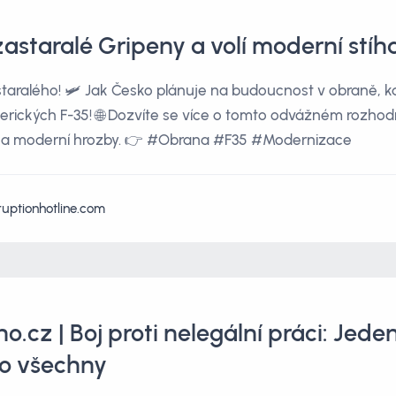
astaralé Gripeny a volí moderní stíh
staralého! 🛩️ Jak Česko plánuje na budoucnost v obraně, 
rických F-35! 🌐 Dozvíte se více o tomto odvážném rozhodn
e na moderní hrozby. 👉 #Obrana #F35 #Modernizace
ruptionhotline.com
.cz | Boj proti nelegální práci: Jeden
o všechny