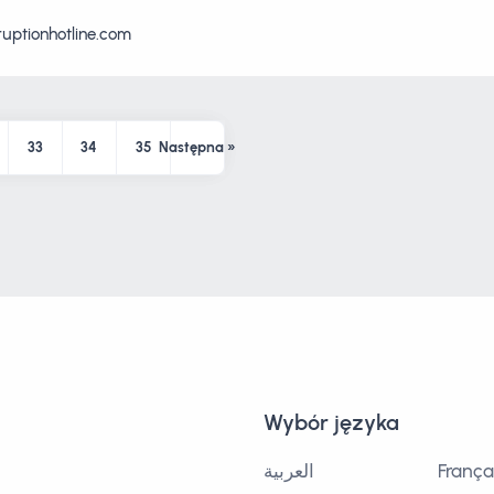
ruptionhotline.com
33
34
35
Następna »
Wybór języka
العربية
França