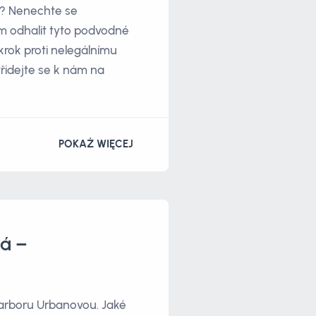
i? Nenechte se
ám odhalit tyto podvodné
krok proti nelegálnímu
řidejte se k nám na
POKAŻ WIĘCEJ
á –
Barboru Urbanovou. Jaké