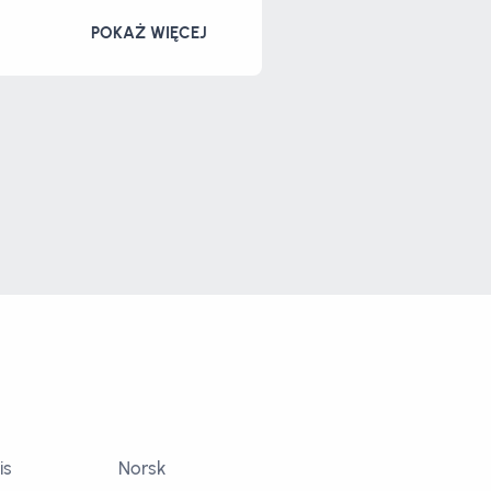
POKAŻ WIĘCEJ
is
Norsk