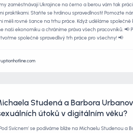
irmy zaměstnávají Ukrajince na černo a berou vám tak prác
mi praktikami. Staňte se hrdinou spravedlnosti! Pomozte n
ichni měli rovné šance na trhu práce. Když uděláme společně 
e naši ekonomiku a chráníme práva všech pracovníků. 📢 P
tvořme společně spravedlivý trh práce pro všechny! 📢
ruptionhotline.com
Michaela Studená a Barbora Urbanov
exuálních útoků v digitálním věku?
'Pod Svícnem' se podíváme blíže na Michaelu Studenou a 