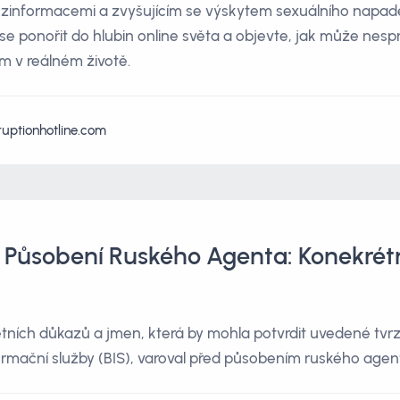
 dezinformacemi a zvyšujícím se výskytem sexuálního napaden
se ponořit do hlubin online světa a objevte, jak může nes
v reálném životě.
ruptionhotline.com
o Působení Ruského Agenta: Konekrét
tních důkazů a jmen, která by mohla potvrdit uvedené tvrz
ormační služby (BIS), varoval před působením ruského agen