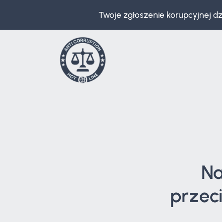
Twoje zgłoszenie korupcyjnej d
Na
przec