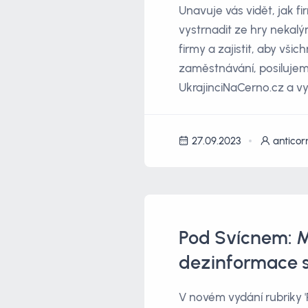
Unavuje vás vidět, jak f
vystrnadit ze hry nekalý
firmy a zajistit, aby vš
zaměstnávání, posilujem
UkrajinciNaCerno.cz a vy
27.09.2023
anticor
Pod Svícnem: 
dezinformace s
V novém vydání rubriky 