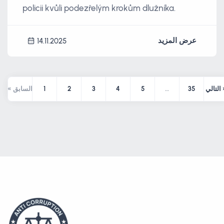
policii kvůli podezřelým krokům dlužníka.
عرض المزيد
14.11.2025
لي »
35
…
5
4
3
2
1
« السابق