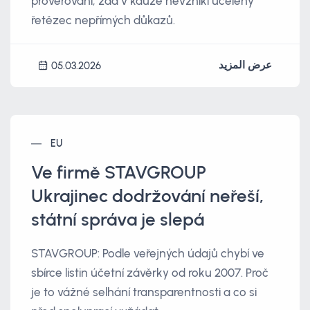
prověřování, zda v kauze nevznikl ucelený
řetězec nepřímých důkazů.
عرض المزيد
05.03.2026
EU
Ve firmě STAVGROUP
Ukrajinec dodržování neřeší,
státní správa je slepá
STAVGROUP: Podle veřejných údajů chybí ve
sbírce listin účetní závěrky od roku 2007. Proč
je to vážné selhání transparentnosti a co si