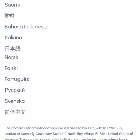
Suomi
हिन्दी
Bahasa Indonesia
Italiano
日本語
Norsk
Polski
Português
Русский
Svenska
简体中文
The domain anticorruptionhotline.com is leased to ISR LLC, with ID 1791193-92,
located at Kennedy Causeway Suite 412, North Bay Village, FL 33141, United States of
America. The domain anticorruptionhotline.com is protected under international