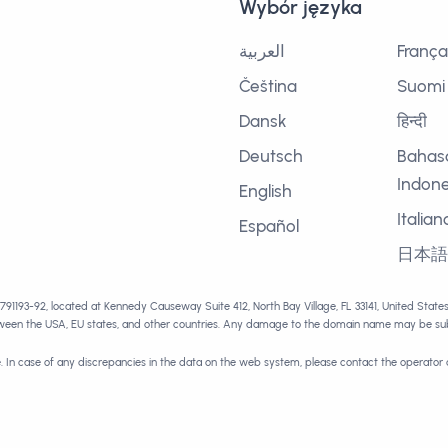
Wybór języka
العربية
França
Čeština
Suomi
Dansk
हिन्दी
Deutsch
Bahas
Indone
English
Italian
Español
日本
1791193-92, located at Kennedy Causeway Suite 412, North Bay Village, FL 33141, United Stat
tween the USA, EU states, and other countries. Any damage to the domain name may be subj
e. In case of any discrepancies in the data on the web system, please contact the operator