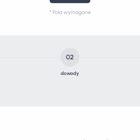
*
Pola wymagane
02
dowody