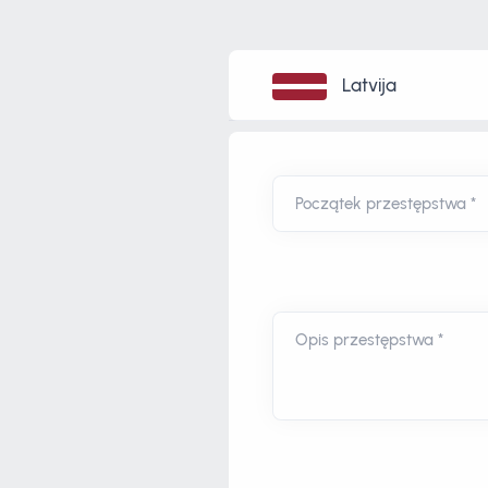
Latvija
Początek przestępstwa *
Opis przestępstwa *