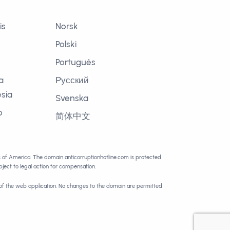
is
Norsk
Polski
Português
a
Русский
sia
Svenska
o
简体中文
語
es of America. The domain anticorruptionhotline.com is protected
ect to legal action for compensation.
 of the web application. No changes to the domain are permitted