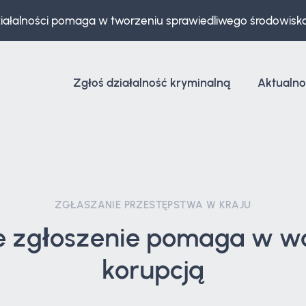
ziałalności pomaga w tworzeniu sprawiedliwego środowisk
Zgłoś działalność kryminalną
Aktualno
ZGŁASZANIE PRZESTĘPSTWA W KRAJU
e zgłoszenie pomaga w wa
korupcją