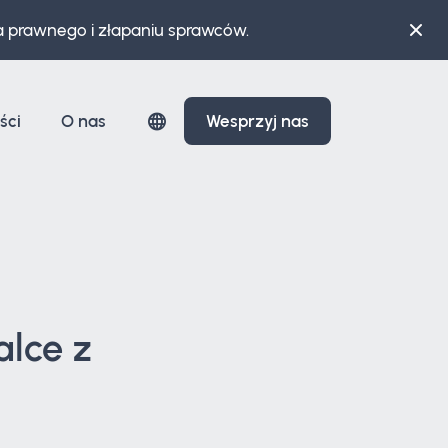
a prawnego i złapaniu sprawców.
ści
O nas
Wesprzyj nas
lce z