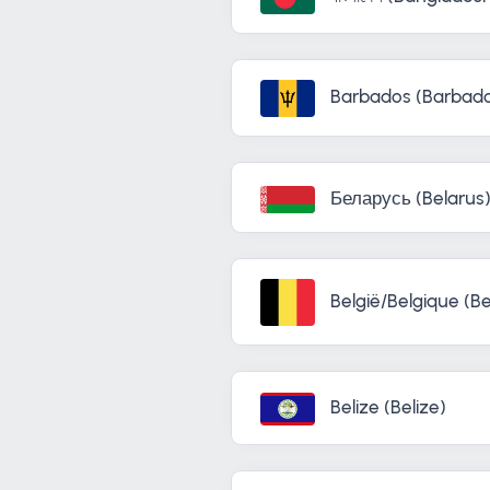
Barbados (Barbad
Беларусь (Belarus
België/Belgique (B
Belize (Belize)