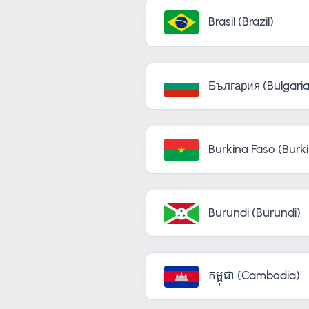
Brasil (Brazil)
България (Bulgaria
Burkina Faso (Burk
Burundi (Burundi)
កម្ពុជា (Cambodia)