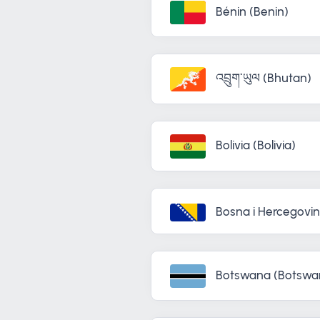
Bénin (Benin)
འབྲུག་ཡུལ (Bhutan)
Bolivia (Bolivia)
Bosna i Hercegovi
Botswana (Botswa