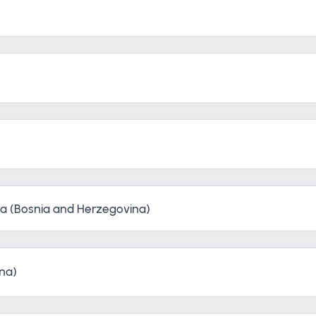
na (Bosnia and Herzegovina)
na)