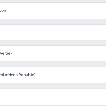
oon)
Verde)
al African Republic)