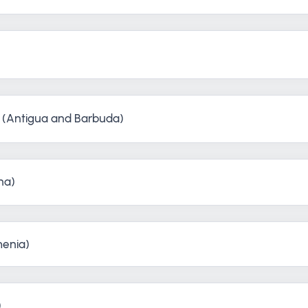
 (Antigua and Barbuda)
na)
enia)
)