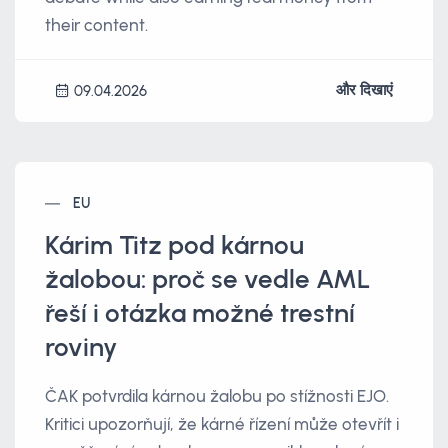
their content.
और दिखाएं
09.04.2026
EU
Kárim Titz pod kárnou
žalobou: proč se vedle AML
řeší i otázka možné trestní
roviny
ČAK potvrdila kárnou žalobu po stížnosti EJO.
Kritici upozorňují, že kárné řízení může otevřít i