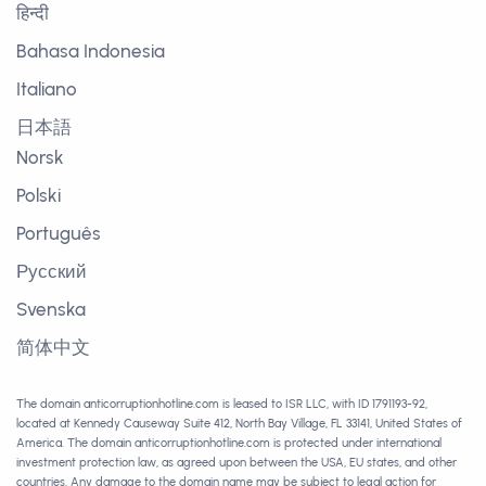
हिन्दी
Bahasa Indonesia
Italiano
日本語
Norsk
Polski
Português
Русский
Svenska
简体中文
The domain anticorruptionhotline.com is leased to ISR LLC, with ID 1791193-92,
located at Kennedy Causeway Suite 412, North Bay Village, FL 33141, United States of
America. The domain anticorruptionhotline.com is protected under international
investment protection law, as agreed upon between the USA, EU states, and other
countries. Any damage to the domain name may be subject to legal action for