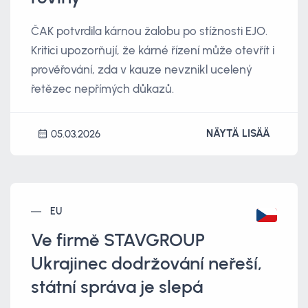
ČAK potvrdila kárnou žalobu po stížnosti EJO.
Kritici upozorňují, že kárné řízení může otevřít i
prověřování, zda v kauze nevznikl ucelený
řetězec nepřímých důkazů.
NÄYTÄ LISÄÄ
05.03.2026
EU
Ve firmě STAVGROUP
Ukrajinec dodržování neřeší,
státní správa je slepá