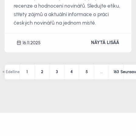
recenze a hodnocení novinářů. Sledujte etiku,
střety zájmů a aktuální informace o práci
českých novinářů na jednom místě.
NÄYTÄ LISÄÄ
16.11.2025
« Edellinen
1
2
3
4
5
…
163
Seuraav