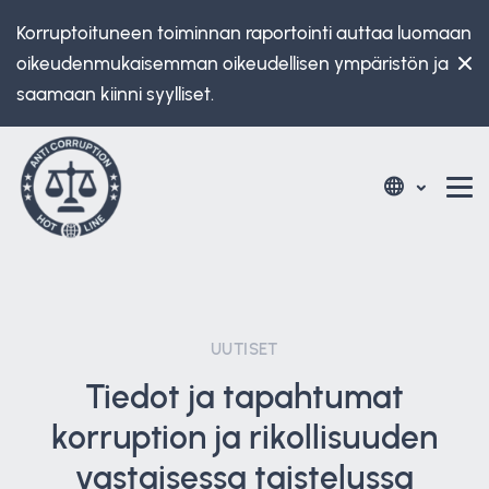
Korruptoituneen toiminnan raportointi auttaa luomaan
oikeudenmukaisemman oikeudellisen ympäristön ja
saamaan kiinni syylliset.
UUTISET
Tiedot ja tapahtumat
korruption ja rikollisuuden
vastaisessa taistelussa