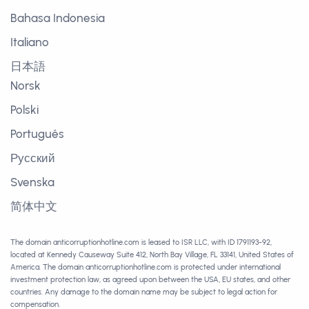
Bahasa Indonesia
Italiano
日本語
Norsk
Polski
Português
Русский
Svenska
简体中文
The domain anticorruptionhotline.com is leased to ISR LLC, with ID 1791193-92,
located at Kennedy Causeway Suite 412, North Bay Village, FL 33141, United States of
America. The domain anticorruptionhotline.com is protected under international
investment protection law, as agreed upon between the USA, EU states, and other
countries. Any damage to the domain name may be subject to legal action for
compensation.