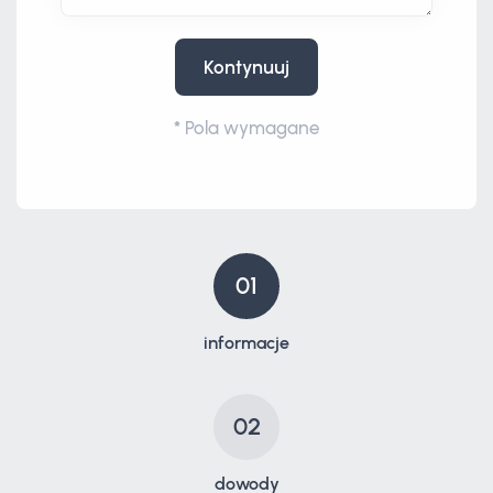
Kontynuuj
*
Pola wymagane
01
informacje
02
dowody