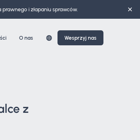
a prawnego i złapaniu sprawców.
ści
O nas
Wesprzyj nas
lce z