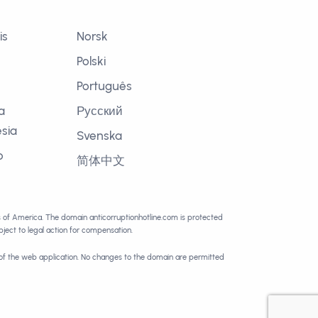
is
Norsk
Polski
Português
a
Русский
sia
Svenska
o
简体中文
語
es of America. The domain anticorruptionhotline.com is protected
ect to legal action for compensation.
 of the web application. No changes to the domain are permitted