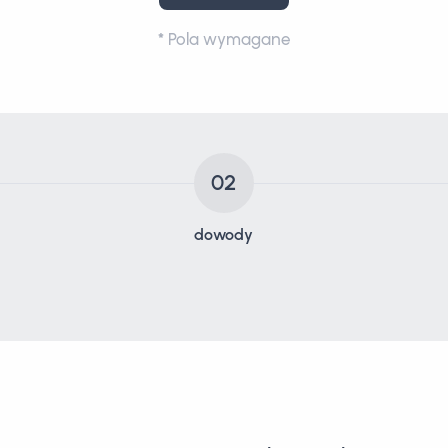
*
Pola wymagane
02
dowody