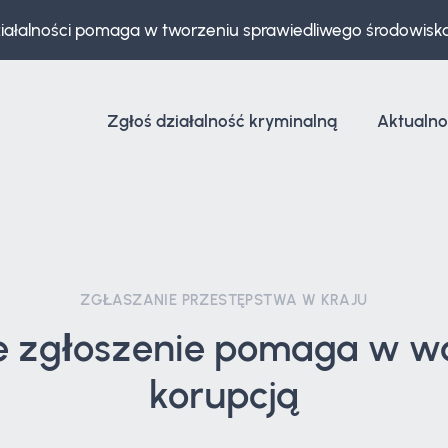
ziałalności pomaga w tworzeniu sprawiedliwego środowisk
Zgłoś działalność kryminalną
Aktualno
ZGŁASZANIE PRZESTĘPSTWA W KRAJU
e zgłoszenie pomaga w wa
korupcją