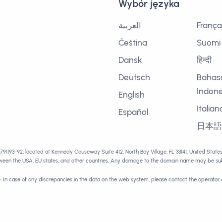
Wybór języka
العربية
França
Čeština
Suomi
Dansk
हिन्दी
Deutsch
Bahas
Indone
English
Italian
Español
日本
1791193-92, located at Kennedy Causeway Suite 412, North Bay Village, FL 33141, United Stat
tween the USA, EU states, and other countries. Any damage to the domain name may be subj
e. In case of any discrepancies in the data on the web system, please contact the operator