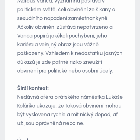
Matouš Vanča, významná postava v
politickém světě, čelí obvinění ze šikany a
sexuálního napadení zaměstnankyně.
Ačkoliv obvinění zůstává nepotvrzeno a
Vanča popírá jakékoli pochybení, jeho
kariéra a veřejný obraz jsou vážně
poškozeny. Vzhledem k nedostatku jasných
důkazů je zde patrné riziko zneužití
obvinění pro politické nebo osobní účely.
Širší kontext:
Nedávná aféra pirátského náměstka Lukáše
Koláříka ukazuje, že taková obvinění mohou
být vyslovena rychle a mít ničivý dopad, ať
už jsou oprávněná nebo ne.