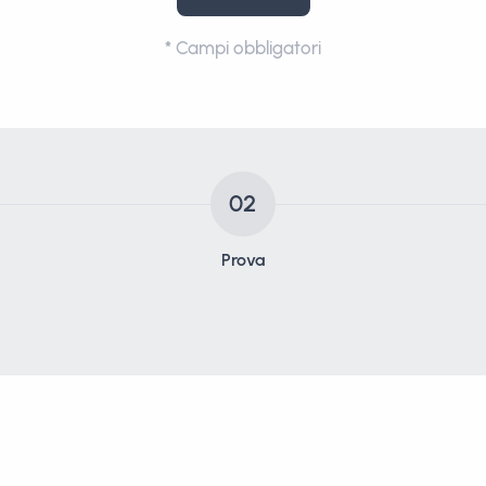
*
Campi obbligatori
02
Prova