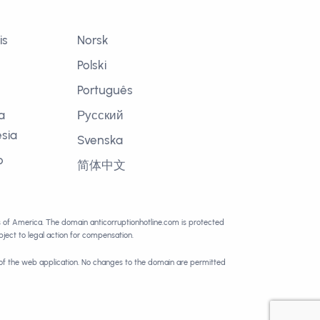
is
Norsk
Polski
Português
a
Русский
sia
Svenska
o
简体中文
語
es of America. The domain anticorruptionhotline.com is protected
ect to legal action for compensation.
 of the web application. No changes to the domain are permitted