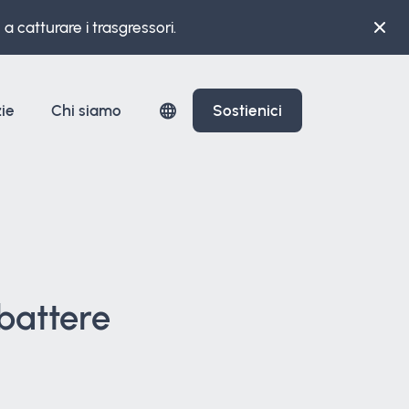
a catturare i trasgressori.
zie
Chi siamo
Sostienici
battere