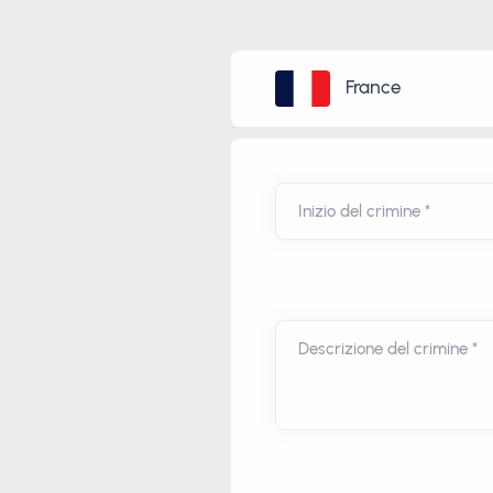
France
Inizio del crimine *
Descrizione del crimine *