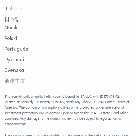
Italiano
日本語
Norsk
Polski
Português
Русский
Svenska
简体中文
The domain anticorruptionhotline.com is leased to ISR LLC, with ID 1791193-92,
located at Kennedy Causeway Suite 412, North Bay Village, FL 33141, United States of
America. The domain anticorruptionhotline.com is protected under international
investment protection law, as agreed upon between the USA, EU states, and other
countries. Any damage to the domain name may be subject to legal action for
compensation.
The domain owner is not responsible for the content of the website. In case of any