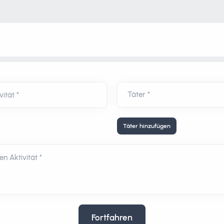
ität *
Täter hinzufügen
n Aktivität *
Fortfahren