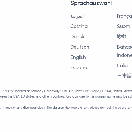
Sprachauswahl
العربية
França
Čeština
Suomi
Dansk
हिन्दी
Deutsch
Bahas
Indone
English
Italian
Español
日本
1791193-92, located at Kennedy Causeway Suite 412, North Bay Village, FL 33141, United Stat
tween the USA, EU states, and other countries. Any damage to the domain name may be subj
e. In case of any discrepancies in the data on the web system, please contact the operator