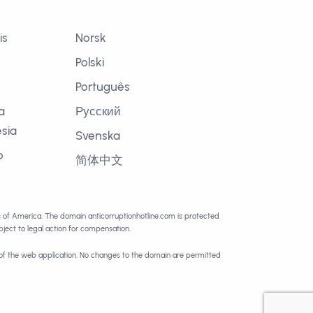
is
Norsk
Polski
Português
a
Русский
sia
Svenska
o
简体中文
語
es of America. The domain anticorruptionhotline.com is protected
ect to legal action for compensation.
 of the web application. No changes to the domain are permitted